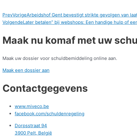
Prev
Vorige
Arbeidshof Gent bevestigt strikte gevolgen van laa
Volgende
Later betalen” bij webshops: Een handige hulp of een 
Maak nu komaf met uw sch
Maak uw dossier voor schuldbemiddeling online aan.
Maak een dossier aan
Contactgegevens
www.miveco.be
facebook.com/schuldenregeling
Dorpsstraat 94
3900 Pelt, België