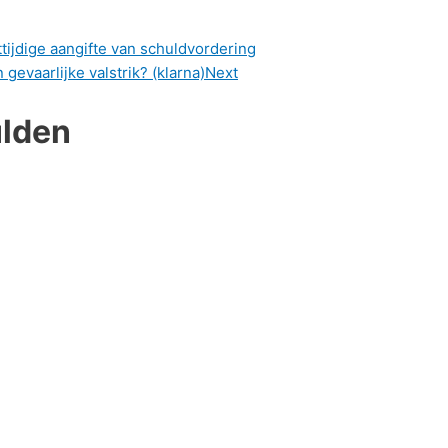
ttijdige aangifte van schuldvordering
gevaarlijke valstrik? (klarna)
Next
ulden