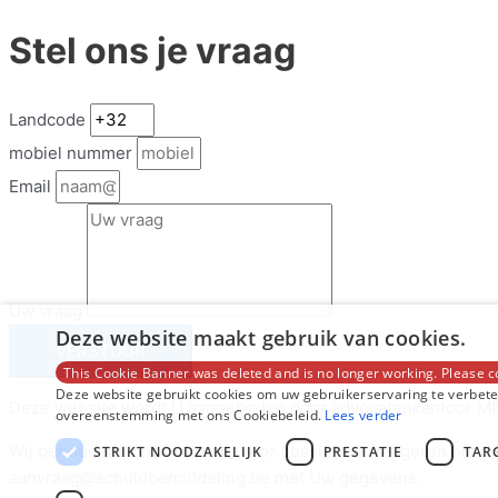
Stel ons je vraag
Landcode
mobiel nummer
Email
Uw vraag
Deze website maakt gebruik van cookies.
VERSTUUR
This Cookie Banner was deleted and is no longer working. Please c
Deze website gebruikt cookies om uw gebruikerservaring te verbeter
Deze website wordt U aangeboden door advocatenkantoor MIVE
overeenstemming met ons Cookiebeleid.
Lees verder
Wij behoudens ons het recht voor dossiers te weigeren om deon
STRIKT NOODZAKELIJK
PRESTATIE
TAR
aanvraag@schuldbemiddeling.be met Uw gegevens.