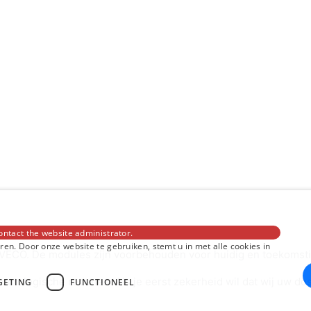
ontact the website administrator.
en. Door onze website te gebruiken, stemt u in met alle cookies in
CO. De modules zijn voorbehouden voor huidig en toekomstig 
tologische redenen. Als je eerst zekerheid wil dat wij uw doss
GETING
FUNCTIONEEL